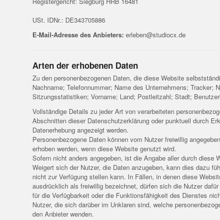
Registergericht: Siegburg HRB 16481
USt. IDNr.: DE343705886
E-Mail-Adresse des Anbieters:
erleben@studiocx.de
Arten der erhobenen Daten
Zu den personenbezogenen Daten, die diese Website selbstständig 
Nachname; Telefonnummer; Name des Unternehmens; Tracker; Nu
Sitzungsstatistiken; Vorname; Land; Postleitzahl; Stadt; Benutze
Vollständige Details zu jeder Art von verarbeiteten personenbez
Abschnitten dieser Datenschutzerklärung oder punktuell durch Erklä
Datenerhebung angezeigt werden.
Personenbezogene Daten können vom Nutzer freiwillig angegeben
erhoben werden, wenn diese Website genutzt wird.
Sofern nicht anders angegeben, ist die Angabe aller durch diese 
Weigert sich der Nutzer, die Daten anzugeben, kann dies dazu fü
nicht zur Verfügung stellen kann. In Fällen, in denen diese Web
ausdrücklich als freiwillig bezeichnet, dürfen sich die Nutzer daf
für die Verfügbarkeit oder die Funktionsfähigkeit des Dienstes ni
Nutzer, die sich darüber im Unklaren sind, welche personenbezog
den Anbieter wenden.