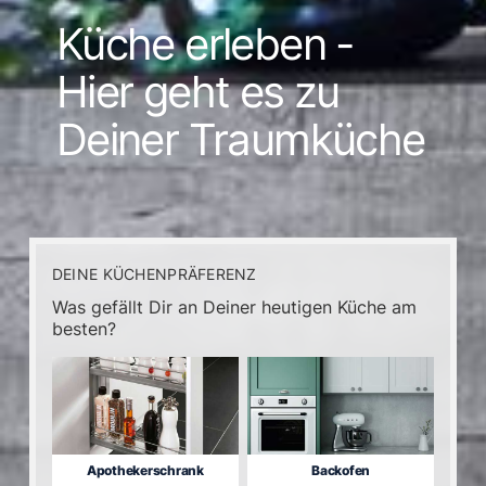
Küche erleben -
Hier geht es zu
Deiner Traumküche
DEINE KÜCHENPRÄFERENZ
WÜNSC
Was gefällt Dir an Deiner heutigen Küche am
Gibt 
besten?
deine
Apothekerschrank
Backofen