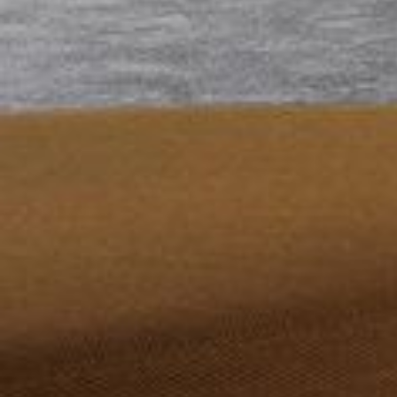
Für uns ist die Küche der Mittelpunkt
deines Zuhauses und deshalb
beginnt unsere Planung nicht mit
dem Vermessen des Raums, sondern
mit dem Kennenlernen von Dir und
deinen Wünschen.
Kostenlose Küchenplanung starten