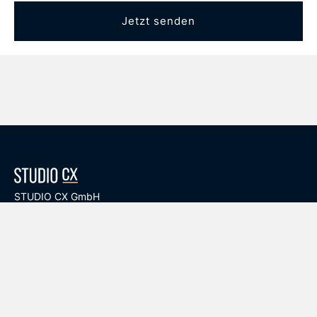
STUDIO CX GmbH
Am Saynschen Hof 27
53604 Bad Honnef
Tel.: 02224 9809507
Öffnungszeiten:
Montag bis Freitag von 10:00 - 18:00 Uhr
Samstag von 10:00 - 16:00 Uhr