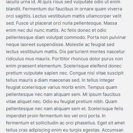
iaculis urna id. At quis risus sed vulputate odio ut enim
blandit. Fermentum dui faucibus in ornare quam viverra
orci sagittis. Lectus vestibulum mattis ullamcorper velit
sed. Fusce ut placerat orci nulla pellentesque. Massa
enim nec dui nunc mattis. Ac felis donec et odio
pellentesque diam volutpat commodo. Porta non pulvinar
neque laoreet suspendisse. Molestie ac feugiat sed
lectus vestibulum mattis. Dis parturient montes nascetur
ridiculus mus mauris. Porttitor rhoncus dolor purus non
enim praesent elementum. Scelerisque eleifend donec
pretium vulputate sapien nec. Congue nisi vitae suscipit
tellus mauris a diam maecenas sed. In tellus integer
feugiat scelerisque varius morbi enim. Tempus quam
pellentesque nec nam aliquam sem. Mi ipsum faucibus
vitae aliquet nec. Odio eu feugiat pretium nibh. Quam
pellentesque nec nam aliquam sem et. Scelerisque felis
imperdiet proin fermentum leo vel orci porta. In
fermentum et sollicitudin ac orci phasellus. Eget sit amet
tellus cras adipiscing enim eu turpis egestas. Accumsan